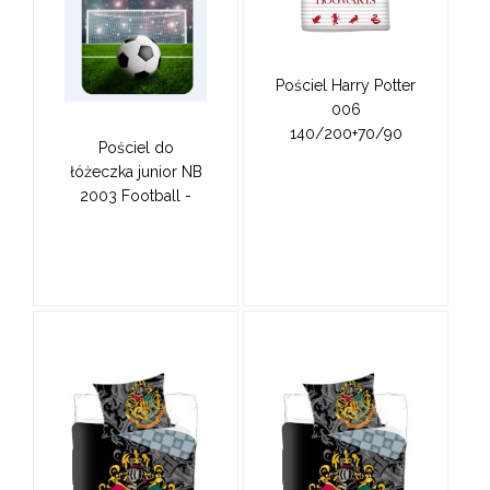
Pościel Harry Potter
006
140/200+70/90
Pościel do
łóżeczka junior NB
2003 Football -
100x135, 40x60 cm
piłka