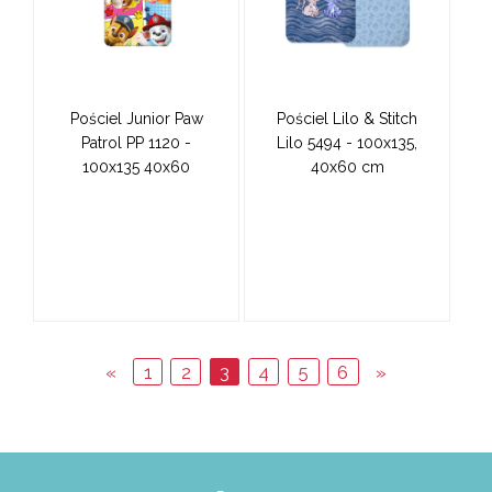
Pościel Junior Paw
Pościel Lilo & Stitch
Patrol PP 1120 -
Lilo 5494 - 100x135,
100x135 40x60
40x60 cm
«
1
2
3
4
5
6
»