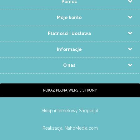
Pomoc
Moje konto
Płatności i dostawa
Informacje
O nas
POKAŻ PEŁNĄ WERSJĘ STRONY
Sklep internetowy Shoper.pl
Realizacja:
NahoMedia.com